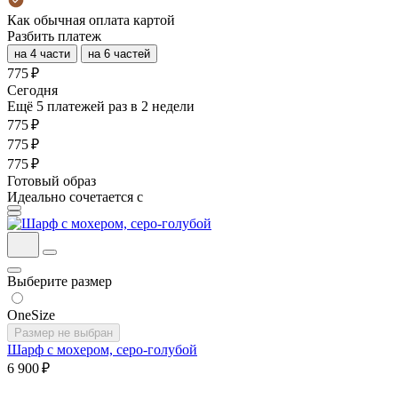
Как обычная оплата картой
Разбить платеж
на 4 части
на 6 частей
775 ₽
Cегодня
Ещё 5 платежей раз в 2 недели
775 ₽
775 ₽
775 ₽
Готовый образ
Идеально сочетается с
Выберите размер
OneSize
Размер не выбран
Шарф с мохером, серо-голубой
6 900 ₽