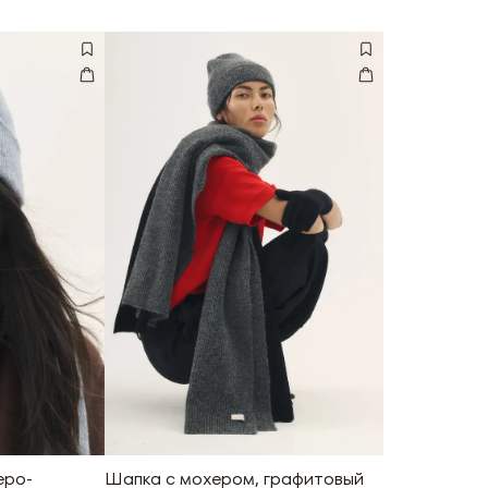
еро-
Шапка с мохером, графитовый