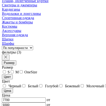
Плащи, облегчённые куртки
Свитеры и джемперы
Кардиганы
Водолазки и лонгсливы
Спортивная одежда
Жакеты и бомберы
Костюмы
Аксессуары
Верхняя одежда
Шапки
Шарфы
фильтры
(3)
Размер
Размер
S
M
OneSize
Цвет
Цвет
Черный
Белый
Голубой
Бежевый
Молочный
Цена
Цена
от
от