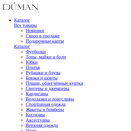
Каталог
Все товары
Новинки
Скоро в продаже
Подарочные карты
Каталог
Футболки
Топы, майки и боди
Юбки
Платья
Рубашки и блузы
Брюки и шорты
Плащи, облегчённые куртки
Свитеры и джемперы
Кардиганы
Водолазки и лонгсливы
Спортивная одежда
Жакеты и бомберы
Костюмы
Аксессуары
Верхняя одежда
Очки