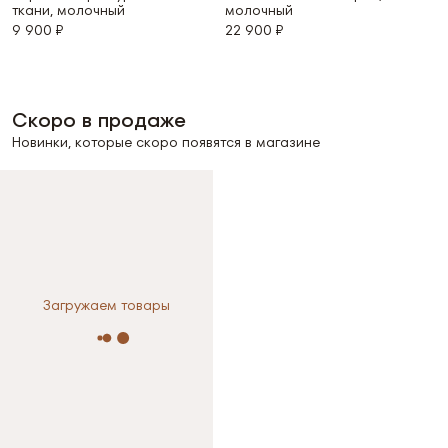
ткани, молочный
молочный
9 900 ₽
22 900 ₽
Скоро в продаже
Новинки, которые скоро появятся в магазине
Выберите размер
Выберите размер
S
M
Загружаем товары
XS
S
M
Размер не выбран
L
Размер не выбран