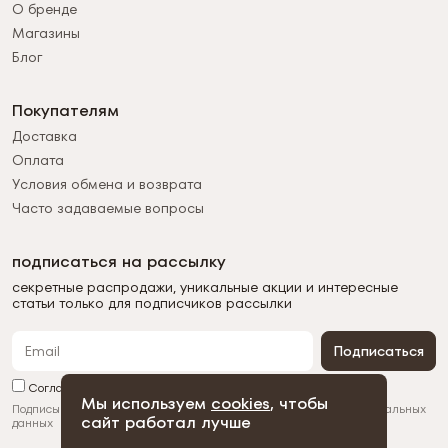
О бренде
Магазины
Блог
Покупателям
Доставка
Оплата
Условия обмена и возврата
Часто задаваемые вопросы
подписаться на рассылку
секретные распродажи, уникальные акции и интересные
статьи только для подписчиков рассылки
Подписаться
Согласен с обработкой персональных данных
Мы используем
cookies
, чтобы
Подписываясь на рассылку, вы соглашаетесь с
обработкой персональных
сайт работал лучше
данных