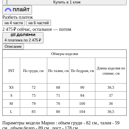
Купить в 1 клик
Разбить платеж
на 4 части
на 6 частей
2 475 ₽
сейчас, остальное — потом
4 платежа по 2 475 ₽
Описание
Обмеры изделия
Длина изделия по
INT
По груди, см
По талии, см
По бедрам, см
спинке, см
XS
72
68
90
36,5
S
75
71
94
37
M
79
76
100
36
L
85
80
104
36,5
Параметры модели Марии : объем груди - 82 см., талия - 59
см., объем бедер - 89 см., рост - 178 см.