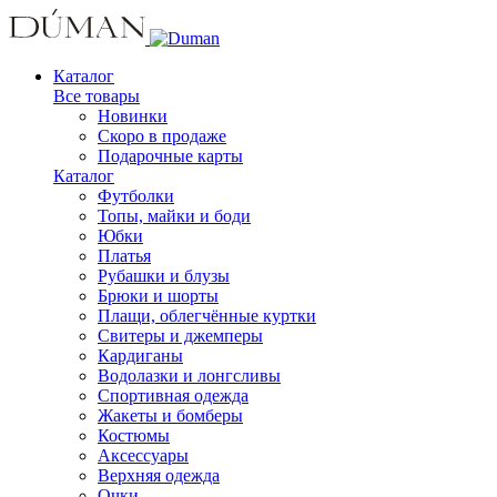
Каталог
Все товары
Новинки
Скоро в продаже
Подарочные карты
Каталог
Футболки
Топы, майки и боди
Юбки
Платья
Рубашки и блузы
Брюки и шорты
Плащи, облегчённые куртки
Свитеры и джемперы
Кардиганы
Водолазки и лонгсливы
Спортивная одежда
Жакеты и бомберы
Костюмы
Аксессуары
Верхняя одежда
Очки