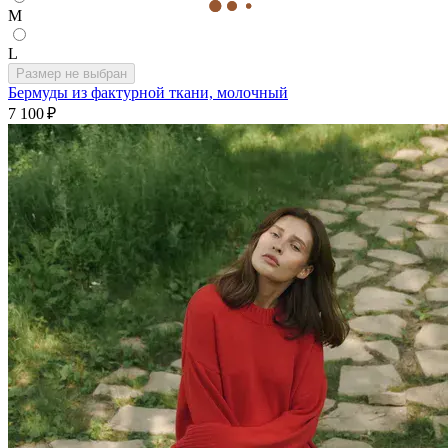
M
L
Размер не выбран
Бермуды из фактурной ткани, молочный
7 100 ₽