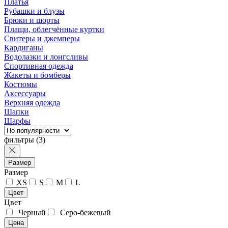
Платья
Рубашки и блузы
Брюки и шорты
Плащи, облегчённые куртки
Свитеры и джемперы
Кардиганы
Водолазки и лонгсливы
Спортивная одежда
Жакеты и бомберы
Костюмы
Аксессуары
Верхняя одежда
Шапки
Шарфы
фильтры
(3)
Размер
Размер
XS
S
M
L
Цвет
Цвет
Черный
Серо-бежевый
Цена