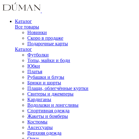
Каталог
Все товары
Новинки
Скоро в продаже
Подарочные карты
Каталог
Футболки
Топы, майки и боди
Юбки
Платья
Рубашки и блузы
Брюки и шорты
Плащи, облегчённые куртки
Свитеры и джемперы
Кардиганы
Водолазки и лонгсливы
Спортивная одежда
Жакеты и бомберы
Костюмы
Аксессуары
Верхняя одежда
Очки