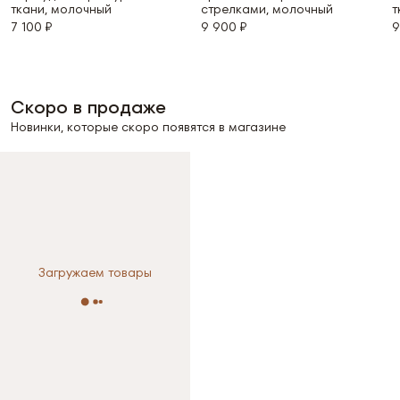
ткани, молочный
стрелками, молочный
т
7 100 ₽
9 900 ₽
9
Скоро в продаже
Новинки, которые скоро появятся в магазине
Выберите размер
Загружаем товары
XS
S
M
Выберите размер
L
XS
S
M
L
Размер не выбран
S / Молочный — последний
размер