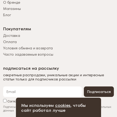
О бренде
Магазины
Блог
Покупателям
Доставка
Оплата
Условия обмена и возврата
Часто задаваемые вопросы
подписаться на рассылку
секретные распродажи, уникальные акции и интересные
статьи только для подписчиков рассылки
Подписаться
Согласен с обработкой персональных данных
Мы используем
cookies
, чтобы
Подписываясь на рассылку, вы соглашаетесь с
обработкой персональных
сайт работал лучше
данных