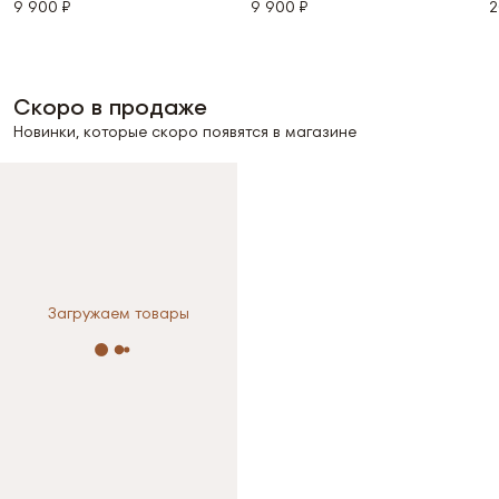
м
9 900 ₽
9 900 ₽
2
Скоро в продаже
Новинки, которые скоро появятся в магазине
Выберите размер
Выберите размер
Загружаем товары
XS
S
M
XS
S
M
L
L
Размер не выбран
Размер не выбран