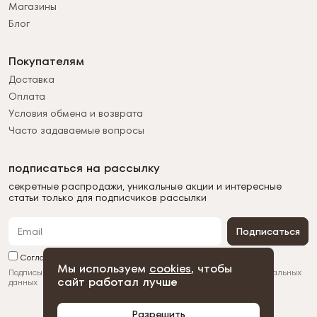
Магазины
Блог
Покупателям
Доставка
Оплата
Условия обмена и возврата
Часто задаваемые вопросы
подписаться на рассылку
секретные распродажи, уникальные акции и интересные
статьи только для подписчиков рассылки
Подписаться
Согласен с обработкой персональных данных
Мы используем
cookies
, чтобы
Подписываясь на рассылку, вы соглашаетесь с
обработкой персональных
сайт работал лучше
данных
Разрешить