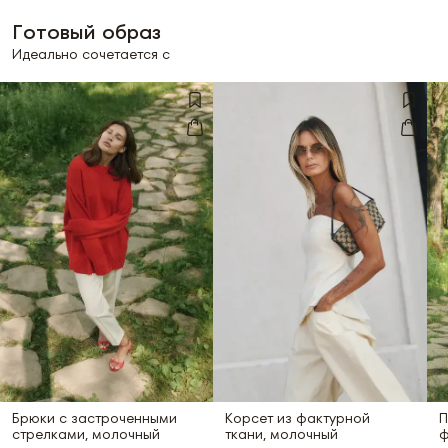
Готовый образ
Идеально сочетается с
Брюки с застроченными
Корсет из фактурной
П
стрелками, молочный
ткани, молочный
ф